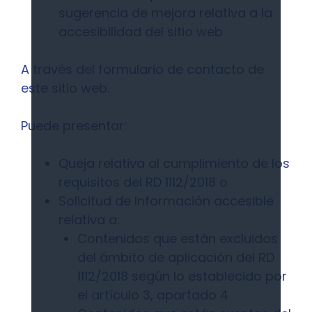
sugerencia de mejora relativa a la
accesibilidad del sitio web
A través del formulario de contacto de
este sitio web.
Puede presentar:
Queja relativa al cumplimiento de los
requisitos del RD 1112/2018 o
Solicitud de Información accesible
relativa a:
Contenidos que están excluidos
del ámbito de aplicación del RD
1112/2018 según lo establecido por
el artículo 3, apartado 4