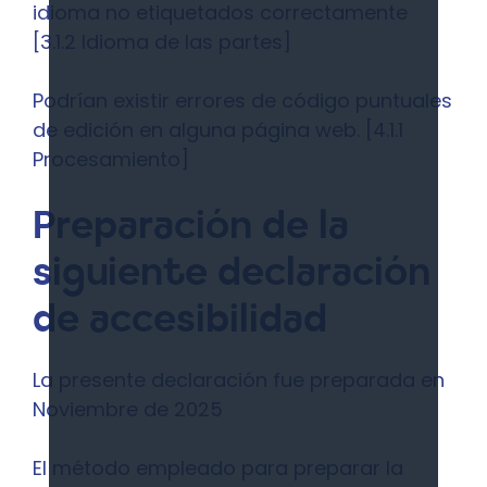
idioma no etiquetados correctamente
[3.1.2 Idioma de las partes]
Podrían existir errores de código puntuales
de edición en alguna página web. [4.1.1
Procesamiento]
Preparación de la
siguiente declaración
de accesibilidad
La presente declaración fue preparada en
Noviembre de 2025
El método empleado para preparar la