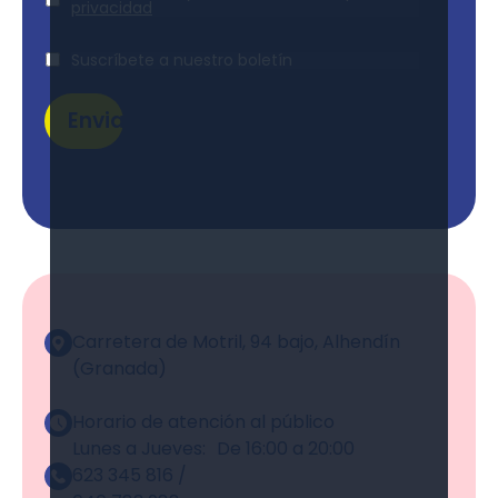
Legal
*
privacidad
Suscripción
Suscríbete a nuestro boletín
Enviar
Alternative:
Carretera de Motril, 94 bajo, Alhendín
(Granada)
Horario de atención al público
Lunes a Jueves: De 16:00 a 20:00
623 345 816 /