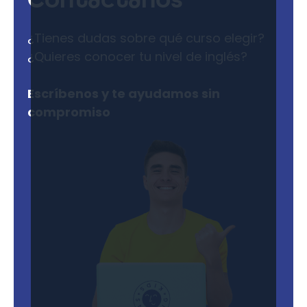
Contáctanos
¿Tienes dudas sobre qué curso elegir?
¿Quieres conocer tu nivel de inglés?
Escríbenos y te ayudamos sin
compromiso