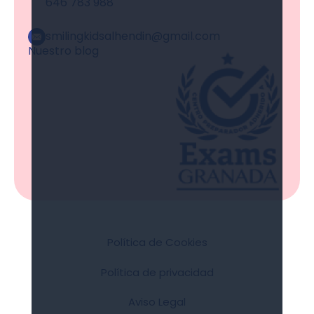
646 783 988
smilingkidsalhendin@gmail.com
Nuestro blog
Política de Cookies
Política de privacidad
Aviso Legal