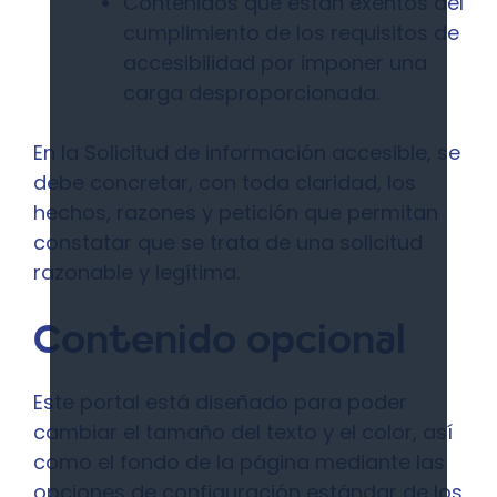
Contenidos que están exentos del
cumplimiento de los requisitos de
accesibilidad por imponer una
carga desproporcionada.
En la Solicitud de información accesible, se
debe concretar, con toda claridad, los
hechos, razones y petición que permitan
constatar que se trata de una solicitud
razonable y legítima.
Contenido opcional
Este portal está diseñado para poder
cambiar el tamaño del texto y el color, así
como el fondo de la página mediante las
opciones de configuración estándar de los