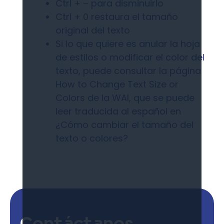
Ctrl + – para disminuirlo
Ctrl + 0 restaura el tamaño
original del texto
Si lo que quiere es anular la hoja
de estilos o modificar el color del
texto, puede consultar la página
How to Change Text Size or
Colors de la WAI, que se puede
leer traducida al español en
¿Cómo cambiar el tamaño del
texto o colores?