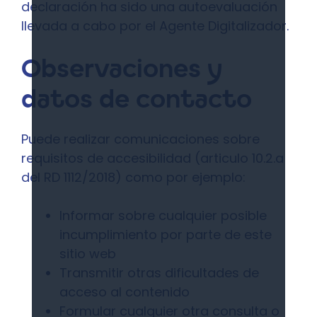
declaración ha sido una autoevaluación
llevada a cabo por el Agente Digitalizador.
Observaciones y
datos de contacto
Puede realizar comunicaciones sobre
requisitos de accesibilidad (articulo 10.2.a
del RD 1112/2018) como por ejemplo:
Informar sobre cualquier posible
incumplimiento por parte de este
sitio web
Transmitir otras dificultades de
acceso al contenido
Formular cualquier otra consulta o