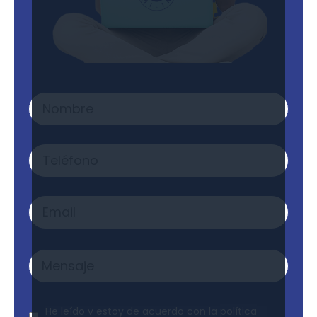
Nombre
*
Teléfono
Email
*
Mensaje
*
Aviso
He leído y estoy de acuerdo con la
política