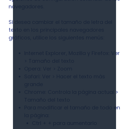
navegadores.
Si desea cambiar el tamaño de letra del
texto en los principales navegadores
gráficos, utilice los siguientes menús:
Internet Explorer, Mozilla y Firefox: Ver
> Tamaño del texto
Opera: Ver > Zoom
Safari: Ver > Hacer el texto más
grande
Chrome: Controla la página actual >
Tamaño del texto
Para modificar el tamaño de todo en
la página:
Ctrl + + para aumentarlo