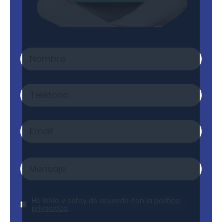
Nombre
*
Teléfono
Email
*
Mensaje
*
Aviso
He leído y estoy de acuerdo con la
política
Legal
*
privacidad