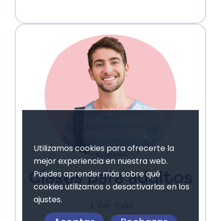
Utilizamos cookies para ofrecerte la
mejor experiencia en nuestra web.
Puedes aprender más sobre qué
Clases para adultos
cookies utilizamos o desactivarlas en los
ajustes.
Ver más