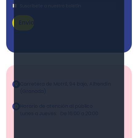
Suscripción
Suscríbete a nuestro boletín
Enviar
Alternative:
Carretera de Motril, 94 bajo, Alhendín
(Granada)
Horario de atención al público
Lunes a Jueves: De 16:00 a 20:00