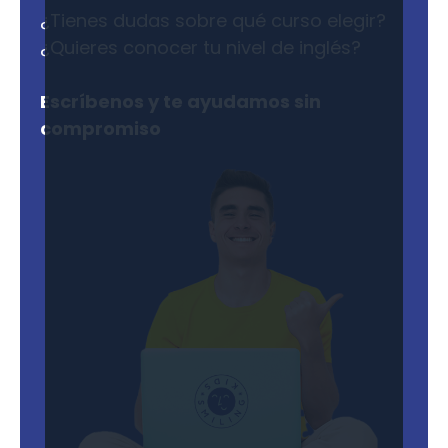
¿Tienes dudas sobre qué curso elegir?
¿Quieres conocer tu nivel de inglés?
Escríbenos y te ayudamos sin
compromiso