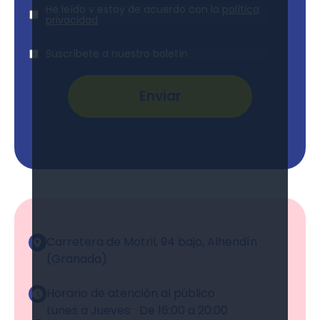
Aviso
He leído y estoy de acuerdo con la
política
Legal
*
privacidad
Suscripción
Suscríbete a nuestro boletín
Alternative:
Carretera de Motril, 94 bajo, Alhendín
(Granada)
Horario de atención al público
Lunes a Jueves: De 16:00 a 20:00