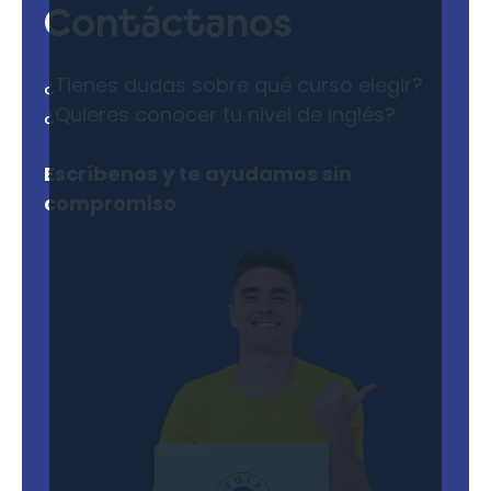
Contáctanos
¿Tienes dudas sobre qué curso elegir?
¿Quieres conocer tu nivel de inglés?
Escríbenos y te ayudamos sin
compromiso