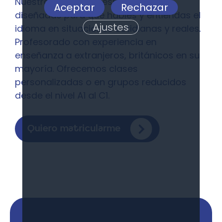
Nuestras clases de español están
Aceptar
Rechazar
diseñadas para que hables y entiendas el
Ajustes
idioma en situaciones cotidianas y reales.
Profesorado con experiencia en
enseñanza a extranjeros, británicos en su
mayoría. Ofrecemos clases
personalizadas o en grupos reducidos
desde el nivel A1 al C1.
Quiero matricularme