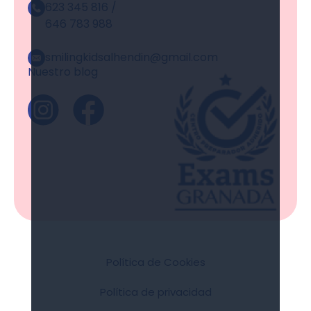
623 345 816 /
646 783 988
smilingkidsalhendin@gmail.com
Nuestro blog
Política de Cookies
Política de privacidad